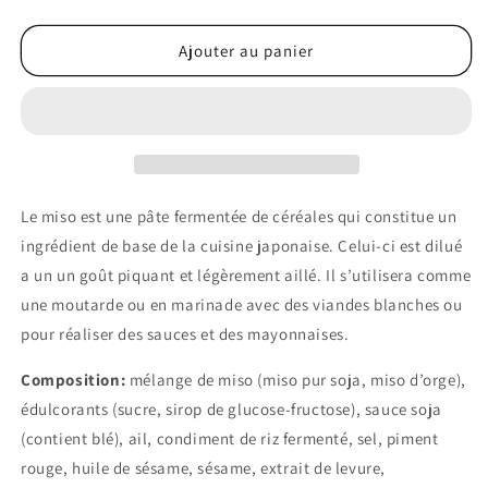
la
la
quantité
quantité
de
de
Ajouter au panier
Sauce
Sauce
Miso
Miso
Piquante
Piquante
Le miso est une pâte fermentée de céréales qui constitue un
ingrédient de base de la cuisine japonaise.
Celui-ci est dilué
a un un goût piquant et légèrement aillé.
Il s’utilisera comme
une moutarde ou en marinade avec des viandes blanches ou
pour réaliser des sauces et des mayonnaises.
Composition:
m
élange de miso (miso pur soja, miso d’orge),
édulcorants (sucre, sirop de glucose-fructose), sauce soja
(contient blé), ail, condiment de riz fermenté, sel, piment
rouge, huile de sésame, sésame, extrait de levure,