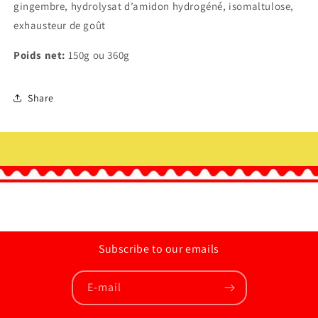
gingembre, hydrolysat d’amidon hydrogéné, isomaltulose,
exhausteur de goût
Poids net:
150g ou 360g
Share
Subscribe to our emails
E-mail