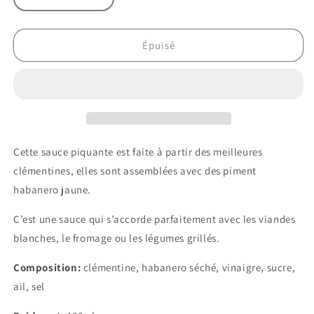
Réduire
Augmenter
la
la
quantité
quantité
de
de
Épuisé
Matshi
Matshi
Agrumes
Agrumes
Cette sauce piquante est faite à partir des meilleures
clémentines, elles sont assemblées avec des piment
habanero jaune.
C’est une sauce qui s’accorde parfaitement avec les viandes
blanches, le fromage ou les légumes grillés.
Composition:
clémentine, habanero séché, vinaigre, sucre,
ail, sel