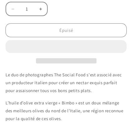
Réduire
Augmenter
la
la
quantité
quantité
de
de
Épuisé
Huile
Huile
d&#39;olive
d&#39;olive
extra
extra
vierge
vierge
de
de
Ligurie
Ligurie
Le duo de photographes The Social Food s'est associé avec
un producteur Italien pour créer un nectar exquis parfait
pour assaisonner tous vos bons petits plats.
L’huile d’olive extra vierge « Bimbo » est un doux mélange
des meilleurs olives du nord de l’Italie, une région reconnue
pour la qualité de ces olives.