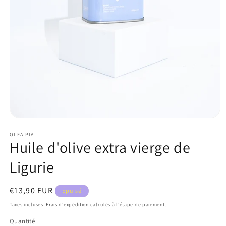
Ouvrir
le
OLEA PIA
média
Huile d'olive extra vierge de
1
dans
une
Ligurie
fenêtre
modale
Prix
€13,90 EUR
Épuisé
habituel
Taxes incluses.
Frais d'expédition
calculés à l'étape de paiement.
Quantité