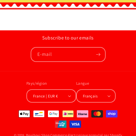
Subscribe to our emails
E-mail
Pays/région
Langue
France | EUR €
Français
Moyens
de
paiement
© 2026,
Bouiboui Shop
Commerce électronique propulsé par Shopify