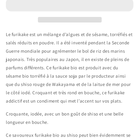
Shiso
Shiso
&amp;
&amp;
Sésame
Sésame
Bio
Bio
Le furikake est un mélange d’algues et de sésame, torréfiés et
salés réduits en poudre. Il a été inventé pendant la Seconde
Guerre mondiale pour agrémenter le bol de riz des marins
japonais. Très populaires au Japon, il en existe de pleins de
parfums différents. Ce furikake bio est produit avec du
sésame bio torréfié à la sauce soja par le producteur ainsi
que du shiso rouge de Wakayama et de la laitue de mer pour
le côté iodé. Croquant et très rond en bouche, ce furikake
addictif est un condiment qui met l’accent sur vos plats.
Croquante, iodée, avec un bon goût de shiso et une belle
longueur en bouche.
Ce savoureux furikake bio au shiso peut bien évidemment se