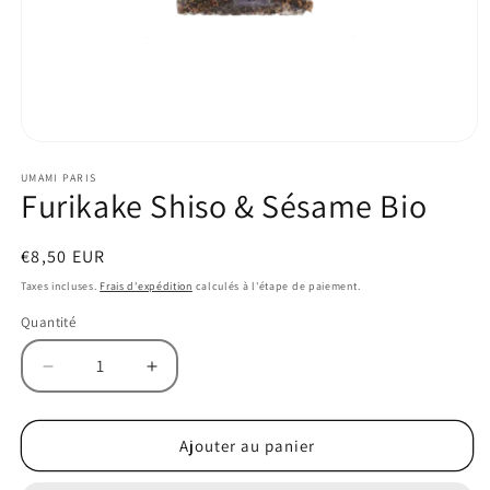
Ouvrir
le
UMAMI PARIS
média
Furikake Shiso & Sésame Bio
1
dans
une
fenêtre
Prix
€8,50 EUR
modale
habituel
Taxes incluses.
Frais d'expédition
calculés à l'étape de paiement.
Quantité
Réduire
Augmenter
la
la
quantité
quantité
de
de
Ajouter au panier
Furikake
Furikake