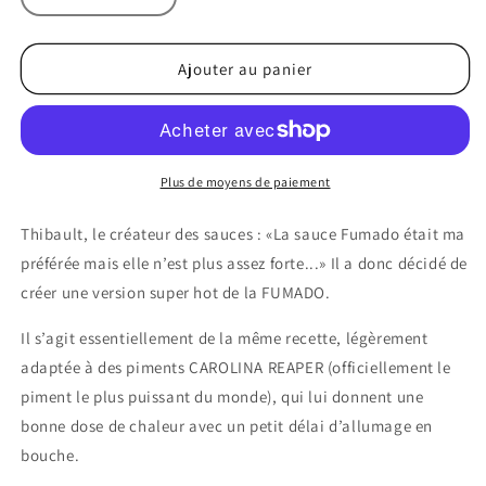
la
la
quantité
quantité
de
de
Ajouter au panier
Fumata
Fumata
Plus de moyens de paiement
Thibault, le créateur des sauces : «La sauce Fumado était ma
préférée mais elle n’est plus assez forte...» Il a donc décidé de
créer une version super hot de la FUMADO.
Il s’agit essentiellement de la même recette, légèrement
adaptée à des piments CAROLINA REAPER (officiellement le
piment le plus puissant du monde), qui lui donnent une
bonne dose de chaleur avec un petit délai d’allumage en
bouche.