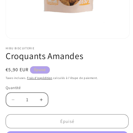
Ouvrir
le
HIBU BISCUITERIE
média
Croquants Amandes
1
dans
une
fenêtre
Prix
€5,90 EUR
Épuisé
modale
habituel
Taxes incluses.
Frais d'expédition
calculés à l'étape de paiement.
Quantité
Réduire
Augmenter
la
la
quantité
quantité
de
de
Épuisé
Croquants
Croquants