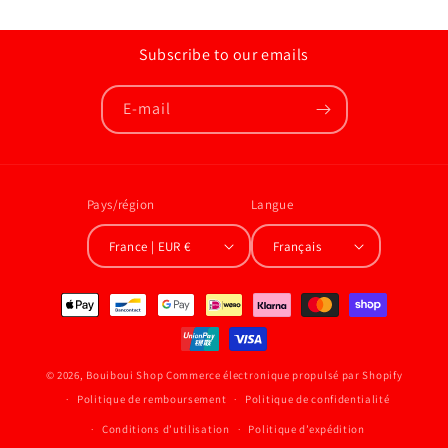
Subscribe to our emails
E-mail
Pays/région
Langue
France | EUR €
Français
Moyens
de
paiement
© 2026,
Bouiboui Shop
Commerce électronique propulsé par Shopify
Politique de remboursement
Politique de confidentialité
Conditions d’utilisation
Politique d’expédition